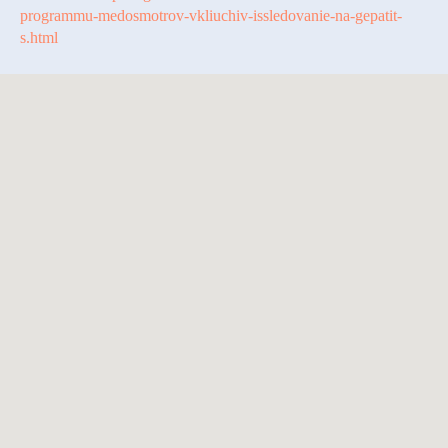
programmu-medosmotrov-vkliuchiv-issledovanie-na-gepatit-
s.html