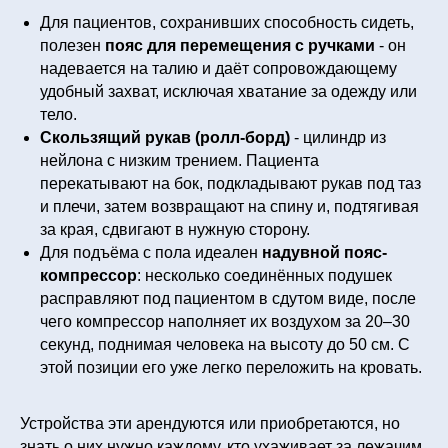
Для пациентов, сохранивших способность сидеть,
полезен
пояс для перемещения с ручками
- он
надевается на талию и даёт сопровождающему
удобный захват, исключая хватание за одежду или
тело.
Скользящий рукав (ролл-борд)
- цилиндр из
нейлона с низким трением. Пациента
перекатывают на бок, подкладывают рукав под таз
и плечи, затем возвращают на спину и, подтягивая
за края, сдвигают в нужную сторону.
Для подъёма с пола идеален
надувной пояс-
компрессор
: несколько соединённых подушек
расправляют под пациентом в сдутом виде, после
чего компрессор наполняет их воздухом за 20–30
секунд, поднимая человека на высоту до 50 см. С
этой позиции его уже легко переложить на кровать.
Устройства эти арендуются или приобретаются, но
знать о них нужно каждому, кто ухаживает за лежачим