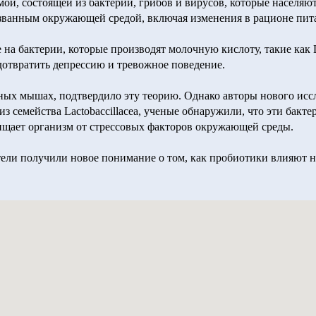
й, состоящей из бактерий, грибов и вирусов, которые населяю
ванным окружающей средой, включая изменения в рационе пита
 на бактерии, которые производят молочную кислоту, такие как La
едотвратить депрессию и тревожное поведение.
рных мышах, подтвердило эту теорию. Однако авторы нового ис
из семейства Lactobaccillacea, ученые обнаружили, что эти ба
ищает организм от стрессовых факторов окружающей среды.
ели получили новое понимание о том, как пробиотики влияют н