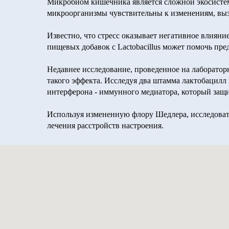
Микробиом кишечника является сложной экосистемо
микроорганизмы чувствительны к изменениям, выз
Известно, что стресс оказывает негативное влияние
пищевых добавок с Lactobacillus может помочь пр
Недавнее исследование, проведенное на лаборато
такого эффекта. Исследуя два штамма лактобацилл 
интерферона - иммунного медиатора, который защ
Используя измененную флору Шедлера, исследоват
лечения расстройств настроения.