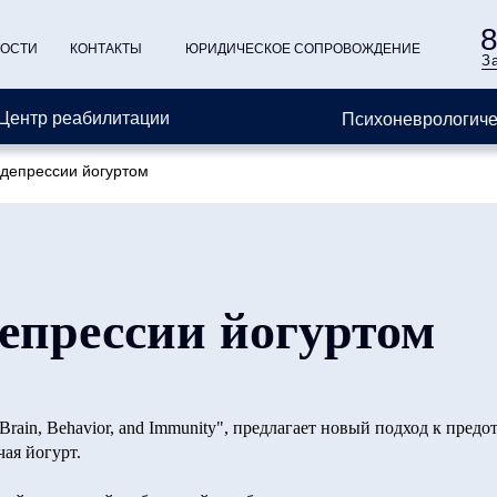
8
ОСТИ
КОНТАКТЫ
ЮРИДИЧЕСКОЕ СОПРОВОЖДЕНИЕ
З
Центр реабилитации
Психоневрологиче
депрессии йогуртом
епрессии йогуртом
rain, Behavior, and Immunity", предлагает новый подход к пред
ая йогурт.