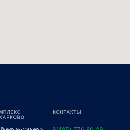
LET'S
GO!
МПЛЕКС
КОНТАКТЫ
ХАРКОВО
 Красногорский район,
8(495) 776-80-29